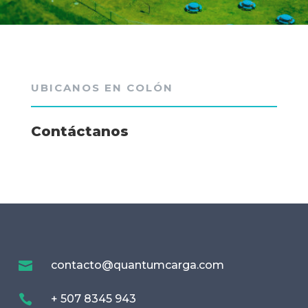
UBICANOS EN COLÓN
Contáctanos

contacto@quantumcarga.com

+ 507 8345 943