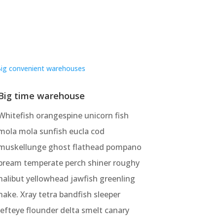
Big time warehouse
Whitefish orangespine unicorn fish
mola mola sunfish eucla cod
muskellunge ghost flathead pompano
bream temperate perch shiner roughy
halibut yellowhead jawfish greenling
hake. Xray tetra bandfish sleeper
lefteye flounder delta smelt canary