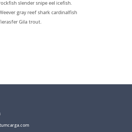
rockfish slender snipe eel icefish.
Weever gray reef shark cardinalfish
fierasfer Gila trout.
3
tumcarga.com